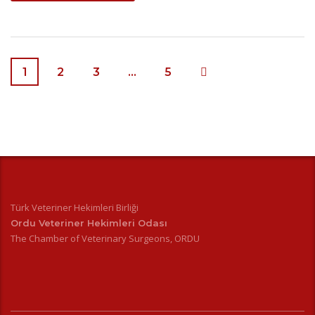
1
2
3
…
5
Türk Veteriner Hekimleri Birliği
Ordu Veteriner Hekimleri Odası
The Chamber of Veterinary Surgeons, ORDU